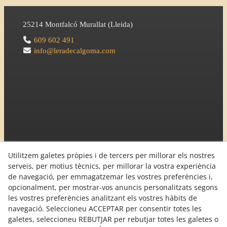
25214
Montfalcó Murallat
(
Lleida
)
609 602 491
info@leradecalgoma.com
Utilitzem galetes pròpies i de tercers per millorar els nostres
serveis, per motius tècnics, per millorar la vostra experiència
de navegació, per emmagatzemar les vostres preferències i,
opcionalment, per mostrar-vos anuncis personalitzats segons
les vostres preferències analitzant els vostres hàbits de
navegació. Seleccioneu ACCEPTAR per consentir totes les
galetes, seleccioneu REBUTJAR per rebutjar totes les galetes o