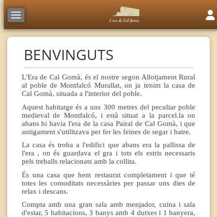
Tog
Toggle navigation
BENVINGUTS
L'Era de Cal Gomà, és el nostre segon Allotjament Rural
al poble de Montfalcó Murallat, on ja tenim la casa de
Cal Gomà, situada a l'interior del poble.
Aquest habitatge és a uns 300 metres del peculiar poble
medieval de Montfalcó, i està situat a la parcel.la on
abans hi havia l'era de la casa Pairal de Cal Gomà, i que
antigament s'utilitzava per fer les feines de segar i batre.
La casa és troba a l'edifici que abans era la pallissa de
l'era , on és guardava el gra i tots els estris necessaris
pels treballs relacionats amb la collita.
És una casa que hem restaurat completament i que té
totes les comoditats necessàries per passar uns dies de
relax i descans.
Compta amb una gran sala amb menjador, cuina i sala
d'estar, 5 habitacions, 3 banys amb 4 dutxes i 1 banyera,