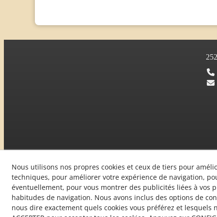
25
Nous utilisons nos propres cookies et ceux de tiers pour amélio
techniques, pour améliorer votre expérience de navigation, pou
éventuellement, pour vous montrer des publicités liées à vos 
habitudes de navigation. Nous avons inclus des options de con
© 08/2026 L'Era de Cal Gomà - Tous droits réservés.
nous dire exactement quels cookies vous préférez et lesquels n