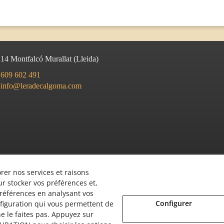
214
Montfalcó Murallat
(
Lleida
)
609 602 491
info@leradecalgoma.com
rer nos services et raisons
r stocker vos préférences et,
préférences en analysant vos
Configurer
figuration qui vous permettent de
e le faites pas. Appuyez sur